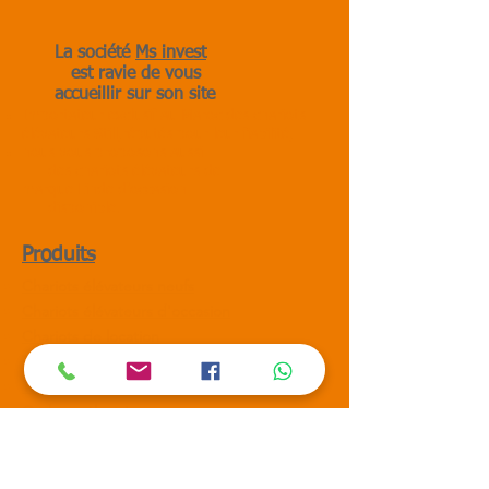
La société
Ms invest
est ravie de vous
accueillir sur son site
Importateur exclusif au Maroc
des chariots
élévateurs
Still
,
réputés pour leur fiabilité,
nous vous proposons aussi
des chariots élévateurs de
marque
Linde d'occasion
disponible.
Produits
Chariots élévateurs neufs
Chariots élévateurs d'occasion
Chariots de location
Transpalette peseur
Transpalette manuel
Gerbeur électrique
Gerbeur semi électrique
Service & Pièces