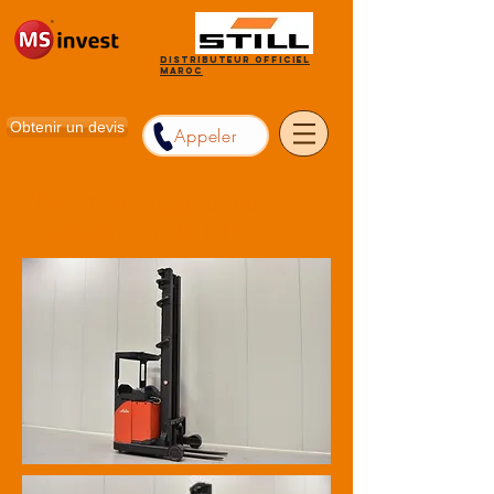
Distributeur officiel
Maroc
Obtenir un devis
Appeler
Chariot élévateur a mat
rétractable Linde
R16