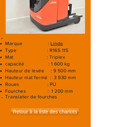
Parc:
Linde
15905
Marque :
Linde
Type : R16S 115
Mat : Triplex
capacité : 1 600 kg
Hauteur de levée : 9 500 mm
Hauteur mat fermé : 3 930 mm
Roues : PU
Fourches : 1 200 mm
Translater
de fourches
Retour à la liste des chariots