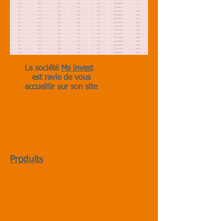
La société
Ms invest
est ravie de vous
accueillir sur son site
Importateur exclusif au Maroc
des chariots
élévateurs
Still
,
réputés pour leur fiabilité,
nous vous proposons aussi
des chariots élévateurs de
marque
Linde d'occasion
disponible.
Produits
Chariots élévateurs neufs
Chariots élévateurs d'occasion
Chariots de location
Transpalette peseur
Transpalette manuel